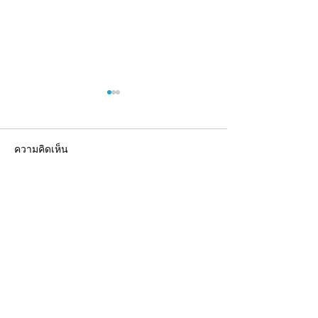
ความคิดเห็น
เขียนความคิดเห็น…
อยากมีแบรนด์อาหาร
รับผลิตเจลลี่สติ๊
เสริม...ไม่จำเป็นต้องเริ่ม
(OEM) พร้อมพัฒ
จากศูนย์คนเดียว
ครบวงจร
INNOVA
LABORATORY