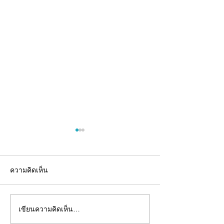
ความคิดเห็น
เขียนความคิดเห็น…
อยากมีแบรนด์อาหาร
รับผลิตเจลลี่สติ๊