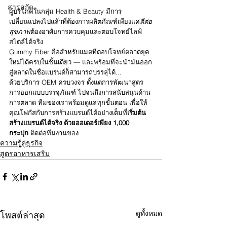
สารสกัด
ผู้บริโภคในกลุ่ม Health & Beauty มีการ
เปลี่ยนแปลงไปแล้วที่ต้องการผลิตภัณฑ์เพียงแค่
ดีต่อ
สุขภาพ
ต้องอาศัยการควบคุมและตอบโจทย์ไลฟ์
สไตล์ได้จริง
Gummy Fiber คือสำหรับแมตที่ตอบโจทย์ตลาดยุค
ใหม่ได้ครบในชิ้นเดียว — และพร้อมที่จะนำมันออก
สู่ตลาดในชื่อแบรนด์ก็สามารถบรรลุได้...
ด้วยบริการ OEM ครบวงจร ตั้งแต่การพัฒนาสูตร 
การออกแบบบรรจุภัณฑ์ ไปจนถึงการสนับสนุนด้าน
การตลาด ทีมของเราพร้อมดูแลทุกขั้นตอน เพื่อให้
คุณโฟกัสกับการสร้างแบรนด์ได้อย่างเต็มที่
เริ่มต้น
สร้างแบรนด์ได้จริง ด้วยออเดอร์เพียง 1,000 
กระปุก
 ติดต่อทีมงานของ
ความรู้คู่ธุรกิจ
สูตรอาหารเสริม
ดูทั้งหมด
โพสต์ล่าสุด