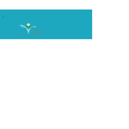
เสริม...ไม่จำเป็นต้องเริ่ม
(OEM) พร้อมพัฒ
จากศูนย์คนเดียว
ครบวงจร
INNOVA
LABORATORY
เป็นหนึ่งในผู้นำโรงงานผลิตอาหาร
เสริม และเครื่องสำอาง มากกว่า 8 ปี
099 223 6424
097 919 2509
1/1 โครงการมายแอร์พอร์ต ซอย 11/1
ถนนร่มเกล้า แขวงแสนแสบ เขตมีนบุรี
กรุงเทพมหานคร 10510