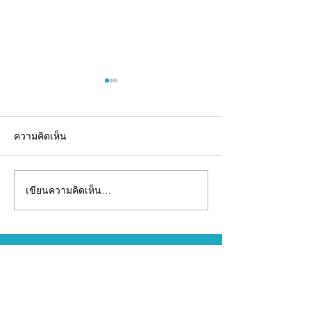
ความคิดเห็น
เขียนความคิดเห็น…
อยากมีแบรนด์อาหาร
รับผลิตเจลลี่สติ๊
เสริม...ไม่จำเป็นต้องเริ่ม
(OEM) พร้อมพัฒ
จากศูนย์คนเดียว
ครบวงจร
INNOVA
LABORATORY