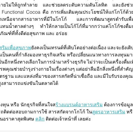
งกายไม่ให้ถูกทำลาย และช่วยลดระดับความดันโลหิต และยังช่ว
่ Functional Cocoa คือ การเพิ่มเติมคุณประโยชน์ให้แก่โกโก้ด้วย
เหนือจากสารอาหารที่มีในโกโก้ และการพัฒนาสูตรตำรับเพื่อ
แทนน้ำตาลต่างๆ ทำให้กลายเป็นโก้โก้ที่มากกว่าแค่โกโก้ชงดื่
ภัณฑ์ที่ทั้งดีต่อสุขภาพ และ อร่อย
ริมเพื่อสุขภาพ
ยังคงเป็นเทรนด์ที่เติบโตอย่างต่อเนื่อง และจะยังเต
ณเป็นคนที่กำลังมองหาธุรกิจเสริม หรือเปลี่ยนแนวทางการลงทุนมาย
นอีกหนึ่งทางเลือกในการนำมาสร้างธุรกิจ ไม่ว่าจะเป็นเครื่องดื่มเพ
พคุณช่วยบำรุงร่างกายในเรื่องต่างๆ แต่อย่าลืมอีกสิ่งหนึ่งที่สำคัญ 
รฐาน และแหล่งที่มาของสารสกัดที่น่าเชื่อถือ และมีใบรับรองคุณภ
พสูงสามารถแข่งขันในตลาดได้
ทุน หรือ นักธุรกิจที่สนใจส
ร้างแบรนด์อาหารเสริม
 ต้องการข้อมูล
รถติดต่อสอบถามการใช้ สารสกัดจากโกโก้ ใน
สูตรอาหารเสริม
 หรื
เสนอราคาสุดพิเศษ 
คลิก
 ติดต่อเจ้าหน้าที่ เลยค่ะ