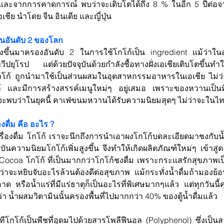
อด และจากการคาดการณ์ พบว่าจะเติบโตได้ถึง 8 % ในอีก 5 ปีต่อจ
อเชีย นำโดย จีน อินเดีย และญี่ปุ่น
็นอันดับ 2 ของโลก
ลังขึ้นมาครองอันดับ 2 ในการใช้โกโก้เป็น ingredient แม้ว่าในอ
วีปยุโรป แต่ด้วยปัจจุบันด้วยกำลังซื้อทางฝั่งเอเชียเติบโตขึ้นทำ
โก้ ถูกนำมาใช้เป็นส่วนผสมในอุตสาหกรรมอาหารในเอเชีย ไม่ว่าจะเ
 และมีการสร้างสรรค์เมนูใหม่ๆ อยู่เสมอ เพราะของหวานเป็นที
เราจะพบว่าในยุคนี้ คาเฟ่ขนมหวานได้รับความนิยมสุดๆ ไม่ว่าจะในไ
องดื่ม คือ อะไร ?
รื่องดื่ม โกโก้ เราจะนึกถึงการนำเอาผงโกโก้บดละเอียดมาชงกับน้
ุบันความนิยมโกโก้เพิ่มสูงขึ้น จึงทำให้เกิดผลิตภัณฑ์ใหม่ๆ เข้าสู่
Cocoa โกโก้ ที่เป็นมากกว่าโกโก้ชงดื่ม เพราะกระแสรักสุขภาพเป็
่ว่าจะหยิบจับอะไรล้วนต้องดีต่อสุขภาพ แม้กระทั่งน้ำดื่มถ้ามองย้อ
อาด หรือน้ำแร่ที่มีแร่ธาตุก็เป็นอะไรที่พิเศษมากๆแล้ว แต่ทุกวันนี้ค
่า น้ำผสมวิตามินนั้นครองพื้นที่ไปมากกว่า 40% ของตู้น้ำดื่มแล้ว
ีโกโก้เป็นพืชที่อุดมไปด้วยสารโพลีฟีนอล (Polyphenol) ซึ่งเป็นส