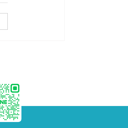
ิตเจลลี่สติ๊กสำหรับเด็ก
) พร้อมพัฒนาแบรนด์
วงจร