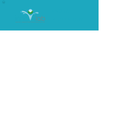
INNOVA
LABORATORY
เป็นหนึ่งในผู้นำโรงงานผลิตอาหาร
เสริม และเครื่องสำอาง มากกว่า 8 ปี
099 223 6424
097 919 2509
1/1 โครงการมายแอร์พอร์ต ซอย 11/1
ถนนร่มเกล้า แขวงแสนแสบ เขตมีนบุรี
กรุงเทพมหานคร 10510