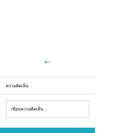
ความคิดเห็น
เขียนความคิดเห็น…
อยากมีแบรนด์อาหาร
รับผลิตเจลลี่สติ๊
เสริม...ไม่จำเป็นต้องเริ่ม
(OEM) พร้อมพัฒ
จากศูนย์คนเดียว
ครบวงจร