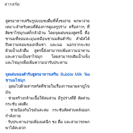
สารสกัด
สูตรอาหารเสริมรูปแบบชงดื่มที่ทั้งชงง่าย พกพาง่าย 
เหมาะสำหรับคนที่ต้องการดูแลรูปร่าง หรือสาวๆ ที่
ติดชาไข่มุกแต่ก็กลัวอ้วน โดยจุดเด่นของสูตรนี้ คือ 
ชานมที่หอมละมุนเหมือนชานมต้นตำรับ สำผัสได้
ถึงความหอมของกลิ่นชา และนม นอกจากจะชง
ด้วยน้ำแล้วดื่ม สูตรนี้ยังสามารถเพิ่มความน่าทาน 
และความเป็นชาไข่มุก โดยสามารถเติมน้ำแข็ง 
และไข่มุกเพื่อเพิ่มความน่ารับประทาน
จุดเด่นของตำรับสูตรอาหารเสริม Bubble Milk Tea 
ชานมไข่มุก
· อุดมไปด้วยสารสกัดที่ช่วยในเรื่องการเผาผลาญไข
มัน
· ช่วยสร้างกล้ามเนื้อให้สมส่วน มีรูปร่างที่ดี สัดส่วน
กระชับ เต่งตึง
· ช่วยป้องกันไขมันสะสม กระชับสัดส่วนหลังออก
กำลังกาย
· รับประทานง่ายเพียงแค่ฉีก ชง ดื่ม และสามารถพก
พาได้สะดวก