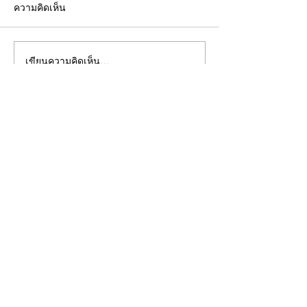
ความคิดเห็น
เขียนความคิดเห็น…
อยากมีแบรนด์อาหาร
รับผลิตเจลลี่สติ๊
เสริม...ไม่จำเป็นต้องเริ่ม
(OEM) พร้อมพัฒ
จากศูนย์คนเดียว
ครบวงจร
INNOVA
LABORATORY
เป็นหนึ่งในผู้นำโรงงานผลิตอาหาร
เสริม และเครื่องสำอาง มากกว่า 8 ปี
099 223 6424
097 919 2509