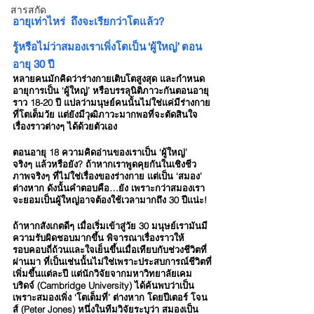
สารสกัด
อายุเท่าไหร่  ถึงจะเรียกว่าโตแล้ว?
รู้หรือไม่ว่าสมองเราเพิ่งโตเป็น ‘ผู้ใหญ่’ ตอน
อายุ 30 ปี
หลายคนมักคิดว่าร่างกายเติบโตสูงสุด และกำหนด
อายุการเป็น ‘ผู้ใหญ่’ หรือบรรลุนิติภาวะกันตอนอายุ
ราว 18-20 ปี แปลว่ามนุษย์คนนั้นไม่ใช่แค่มีร่างกาย
ที่โตเต็มวัย แต่ยังมีวุฒิภาวะมากพอที่จะตัดสินใจ
เรื่องราวต่างๆ ได้ด้วยตัวเอง 
ตอนอายุ 18 ความคิดอ่านของเราเป็น ‘ผู้ใหญ่’ 
จริงๆ แล้วหรือยัง? ถ้าหากเราพูดคุยกันในเชิงชีว
ภาพจริงๆ ที่ไม่ใช่เรื่องของร่างกาย แต่เป็น ‘สมอง’ 
ต่างหาก ดังนั้นคำตอบคือ…ยัง เพราะกว่าสมองเรา
จะยอมเป็นผู้ใหญ่อาจต้องใช้เวลามากถึง 30 ปีแน่ะ!
ถ้าหากสังเกตดีๆ เมื่อเริ่มเข้าสู่วัย 30 มนุษย์เรามันมี
ความรับผิดชอบมากขึ้น พิจารณาเรื่องราวให้
รอบคอบถี่ถ้วนและใจเย็นขึ้นเมื่อเทียบกับช่วงชีวิตที่
ผ่านมา ที่เป็นเช่นนั้นไม่ใช่เพราะประสบการณ์ชีวิตที่
เพิ่มขึ้นแต่ละปี แต่นักวิจัยจากมหาวิทยาลัยเคม
บริดจ์ (Cambridge University) ได้ค้นพบว่าเป็น
เพราะสมองเพิ่ง ‘โตเต็มที่’ ต่างหาก โดยปีเตอร์ โจน
ส์ (Peter Jones) หนึ่งในทีมวิจัยระบุว่า สมองเป็น