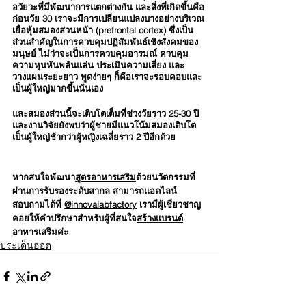
อวัยวะที่มีพัฒนาการแตกต่างกัน และสิ่งที่เกิดขึ้นคือ
ก่อนวัย 30 เราจะมีการเปลี่ยนแปลงบางอย่างบริเวณ
เยื่อหุ้มสมองส่วนหน้า (prefrontal cortex) ซึ่งเป็น
ส่วนสำคัญในการควบคุมปฏิสัมพันธ์เชิงสังคมของ
มนุษย์ ไม่ว่าจะเป็นการควบคุมอารมณ์ ควบคุม
ความหุนหันพลันแล่น ประเมินความเสี่ยง และ
วางแผนระยะยาว พูดง่ายๆ ก็คือเราจะรอบคอบและ
เป็นผู้ใหญ่มากขึ้นนั่นเอง
และสมองส่วนนี้จะเติบโตเต็มที่ช่วงวัยราว 25-30 ปี 
และงานวิจัยยังพบว่าผู้ชายมีแนวโน้มสมองเติบโต
เป็นผู้ใหญ่ช้ากว่าผู้หญิงเฉลี่ยราว 2 ปีอีกด้วย
หากสนใจพัฒนา
สูตรอาหารเสริม
ด้วยนวัตกรรมที่
ผ่านการรับรองระดับสากล สามารถแอดไลน์
สอบถามได้ที่ 
@innovalabfactory
 เรามีผู้เชี่ยวชาญ
คอยให้คำปรึกษาสำหรับผู้ที่สนใจ
สร้างแบรนด์
อาหารเสริม
ค่ะ
ประเด็นฮอต