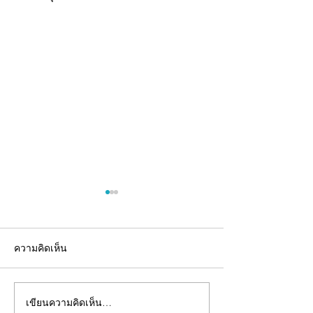
ความคิดเห็น
เขียนความคิดเห็น…
อยากมีแบรนด์อาหาร
รับผลิตเจลลี่สติ๊