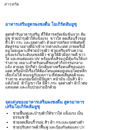
สารสกัด
อาหารเสริมสูตรผงชงดื่ม โยเกิร์ตส้มยูซุ
สูตรตำรับอาหารเสริม ที่ใช้สารสกัดเข้มข้นจาก ส้ม
ยูซุ ช่วยบำรุงผิวให้แข็งแรง  ขาวใส ลดเลือนริ้วรอย 
สิว ฝ้า กระ และจุดด่างดำ ด้วยสารสกัดจากพิเศษที่
คัดสรรมาอย่างดีนำเข้าจากต่างประเทศ เกรดพรีเมี่
ยมโดยเฉพาะที่ช่วยบำรุงผิว ช่วยเสริมสร้างความ
แข็งแรงในระดับบเซลล์ผิว ช่วยให้ผิวมีสุภาพดี ขาว
ใส และทนต่อแสง UV พร้อมทั้งเสิรมภูมิคุ้มกันให้แก่
ร่างกาย เหมาะสำหรับคนที่ชอบทำกิจกรรมกลาง
แจ้ง สายลุย นักกีฬา นักเดินทางหรือคนที่ชอบออก
แดด หรือมักมีเรื่องให้ต้องโดนแดดอยู่เสมอโดยหลีก
เลี่ยงไม่ได้ พบเจอกับมลภาวะที่ส่งผลเสียต่อผิวและ
ร่างกาย คนกลุ่มนี้มักมีปัญหา หน้ามัน เป็นสิว ผิว
แห้งไหม้  ผิวไม่ขาวใส มีฝ้า กระ จุดด่างดำ ผิวไวต่อ
แสงแดด และเจ็บป่วยง่ายอีกด้วย
จุดเด่นของอาหารเสริมผงชงดื่ม สูตรอาหาร
เสริมโยเกิร์ตส้มยูซุ
ช่วยฟื้นฟูและบำรุงผิวให้ขาวใส แข็งแรง เป็น
ธรรมชาติ
ช่วยลดเลือนริ้วรอย สิว ฝ้า กระและจุดด่างดำ
ช่วยปรับสภาพผิวฟื้นฟู และป้องกันต่อแสง UV