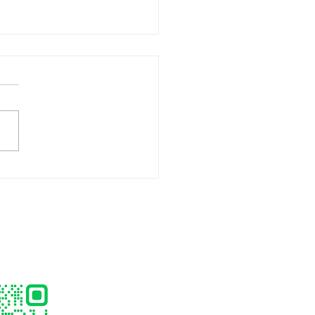
ิตเจลลี่สติ๊กสำหรับเด็ก
) พร้อมพัฒนาแบรนด์
วงจร