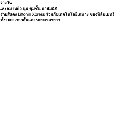
่างวัน
ะสมานผิว นุ่ม ชุ่มชื้น น่าสัมผัส
ายสีแดง Liftonin Xpress ร่วมกับเทคโนโลยีเฉพาะ ของฟิล์มเมทริก
ๆ ทั้งระยะเวลาสั้นและระยะเวลายาว