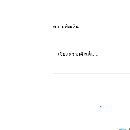
ความคิดเห็น
เขียนความคิดเห็น…
รับพัฒนาสูตร Jelly Stick
สำหรับธุรกิจสุขภาพ คลินิก
และโรงพยาบาล