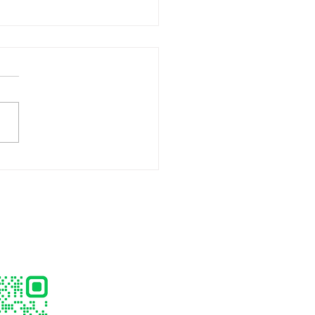
ิตเจลลี่สติ๊กสำหรับเด็ก
) พร้อมพัฒนาแบรนด์
วงจร