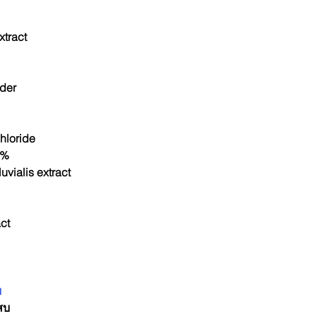
xtract
der
hloride
0%
vialis extract
ct
ย
สบ