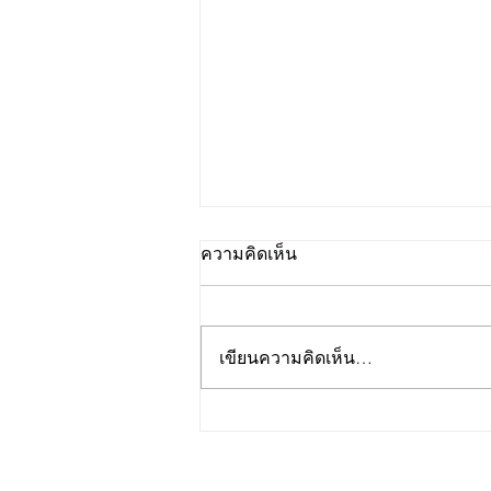
ความคิดเห็น
เขียนความคิดเห็น…
รับพัฒนาสูตร Jelly Stick
สำหรับธุรกิจสุขภาพ คลินิก
และโรงพยาบาล