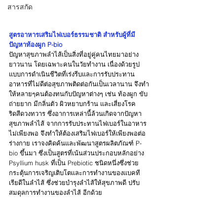
สารสกัด
สูตรอาหารเสริมไฟเบอร์ธรรมชาติ สำหรับผู้ที่มี
ปัญหาท้องผูก P-bio
ปัญหาสุขภาพลำไส้เป็นสิ่งที่อยู่คู่คนไทยมาอย่าง
ยาวนาน โดยเฉพาะคนในวัยทำงาน เนื่องด้วยรูป
แบบการดำเนินชีวิตที่เร่งรีบและการรับประทาน
อาหารที่ไม่ดีต่อสุขภาพติดต่อกันเป็นเวลานาน จึงทำ
ให้หลายๆคนต้องทนกับปัญหาต่างๆ เช่น ท้องผูก ขับ
ถ่ายยาก มีกลิ่นตัว ผิวหยาบกร้าน และเสี่ยงโรค
ริดสีดวงทวาร ซึ่งอาการเหล่านี้ล้วนเกิดจากปัญหา
สุขภาพลำไส้ จากการรับประทานไฟเบอร์ในอาหาร
ไม่เพียงพอ จึงทำให้ต้องเสริมไฟเบอร์ให้เพียงพอต่อ
ร่างกาย เราจงคิดค้นและพัฒนาสูตรผลิตภัณฑ์ P-
bio ขึ้นมา ซึ่งเป็นสูตรที่เน้นส่วนประกอบหลักอย่าง 
Psyllium husk ที่เป็น Prebiotic ชนิดหนึ่งซึ่งช่วย
กระตุ้นการเจริญเติบโตเเละการทำงานของเเบคที
เรียดีในลำไส้ ซึ่งช่วยบำรุงลำไส้ให้สุขภาพดี ปรับ
สมดุลการทำงานของลำไส้ อีกด้วย