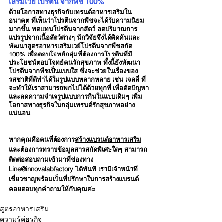
เสริมเวย์โปรตีน จากพืช 100%
ด้วยโอกาสทางธุรกิจกับเทรนด์อาหารเสริมใน
อนาคต ที่เห็นว่าโปรตีนจากพืชจะได้รับความนิยม
มากขึ้น ทดแทนโปรตีนจากสัตว์ ลดปริมาณการ
แปรรูปจากเนื้อสัตว์ต่างๆ นักวิจัยจึงได้คิดค้นและ
พัฒนาสูตรอาหารเสริมเวย์โปรตีนจากพืชสกัด 
100% เพื่อตอบโจทย์กลุ่มที่ต้องการโปรตีนที่มี
ประโยชน์ตอบโจทย์คนรักสุขภาพ ทั้งนี้ยังพัฒนา
โปรตีนจากพืชเป็นแบบใส ซึ่งจะช่วยในเรื่องของ
รสชาติที่ดีทำได้ในรูปแบบหลากหลาย เช่น เจลลี่ ที่
จะทำให้เราสามารถพกไปได้ด้วยทุกที่ เพื่อตัดปัญหา
และลดความจำเจรูปแบบการกินในแบบเดิมๆ เพิ่ม
โอกาสทางธุรกิจในกลุ่มเทรนด์รักสุขภาพอย่าง
แน่นอน
หากคุณคือคนที่ต้องการ
สร้างแบรนด์อาหารเสริม
และต้องการทราบข้อมูลสารสกัดพิเศษใดๆ สามารถ
ติดต่อสอบถามเข้ามาที่ช่องทาง 
Line
@innovalabfactory
 ได้ทันที เรามีเจ้าหน้าที่
เชี่ยวชาญพร้อมเป็นที่ปรึกษาในการ
สร้างแบรนด์
คอยตอบทุกคำถามให้กับคุณค่ะ
สูตรอาหารเสริม
ความรู้คู่ธุรกิจ