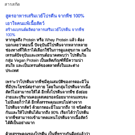
สารสกัด
สูตรอาหารเสริมเวย์โปรตีน จากพืช 100% 
เอาใจคนแพ้เนื้อสัตว์
สร้างแบรนด์ผลิตอาหารเสริมเวย์โปรตีน จากพืช 
100%
หากพูดถึง Protein หรือ Whey Protein แล้ว ต้อง
บอกเลยว่าตอนนี้ ปัจจุบันมีโปรตีนจากหลากหลาย
ช่องทางที่ให้เราได้เลือกใช้ในการดูแลสุขภาพ แต่ใน
เทรนด์ปัจจุบันและเทรนด์อนาคตพบว่า โปรตีนใน
กลุ่ม Vegan Protein เป็นผลิตภัณฑ์ที่มีความน่า
สนใจ และเป็นเทรนด์ของตลาดทั้งในและต่าง
ประเทศ
เพราะว่าโปรตีนจากพืชมีคุณสมบัติของกรดอะมิโน
ที่มีประโยชน์ต่อร่างกาย โดยในกลุ่มโปรตีนจากเนื้อ
สัตว์ไม่สามารถให้ได้ อีกทั้งโปรตีนจากพืช ยังย่อย
ง่ายและปริมาณคอเลสเตอรอลน้อยมากจนแทบจะ
ไม่มีเลยก็ว่าได้ อีกทั้งสรรพคุณแทบไม่ต่างจาก
โปรตีนจากสัตว์ ด้วยกรดอะมิโนมากถึง 18 ชนิดด้วย
กันและให้โปรตีนได้มากถึง 90% เรียกได้ว่าโปรตีน
จากพืชสามารถเข้ามาทดแทนโปรตีนจากเนื้อสัตว์
ได้ดีเป็นอย่างมาก
ด้วยสรรพคุณของโปรตีน เป็นที่ทราบกันดีอยู่แล้วว่า