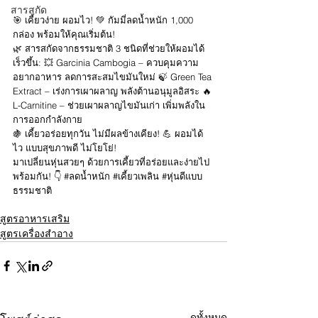
สารสกัด
🎯 เคี้ยวง่าย ผอมไว! 💚 กัมมี่ลดน้ำหนัก 1,000 
กล่อง พร้อมให้คุณเริ่มต้น!
🌿 สารสกัดจากธรรมชาติ 3 ชนิดที่ช่วยให้ผอมได้
เร็วขึ้น: 💥 Garcinia Cambogia – ควบคุมความ
อยากอาหาร ลดการสะสมไขมันใหม่ 🍃 Green Tea 
Extract – เร่งการเผาผลาญ พลังต้านอนุมูลอิสระ 🔥 
L-Carnitine – ช่วยเผาผลาญไขมันเก่า เพิ่มพลังใน
การออกกำลังกาย
🍇 เคี้ยวอร่อยทุกวัน ไม่มีผลข้างเคียง! 💪 ผอมได้
ไว แบบสุขภาพดี ไม่โยโย่!
มาเปลี่ยนหุ่นสวยๆ ด้วยการเคี้ยวที่อร่อยและง่ายไป
พร้อมกัน! 👇 
#ลดน
้ำหนัก 
#เค
ี้ยวเพลิน 
#ห
ุ่นดีแบบ
ธรรมชาติ
สูตรอาหารเสริม
สูตรเครื่องสำอาง
ดูทั้งหมด