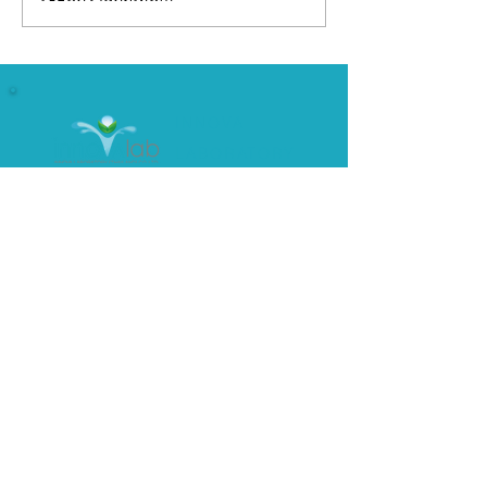
อยากมีแบรนด์อาหาร
รับผลิตเจลลี่สติ๊
เสริม...ไม่จำเป็นต้องเริ่ม
(OEM) พร้อมพัฒ
จากศูนย์คนเดียว
ครบวงจร
INNOVA
LABORATORY
เป็นหนึ่งในผู้นำโรงงานผลิตอาหาร
เสริม และเครื่องสำอาง มากกว่า 8 ปี
099 223 6424
097 919 2509
1/1 โครงการมายแอร์พอร์ต ซอย 11/1
ถนนร่มเกล้า แขวงแสนแสบ เขตมีนบุรี
กรุงเทพมหานคร 10510