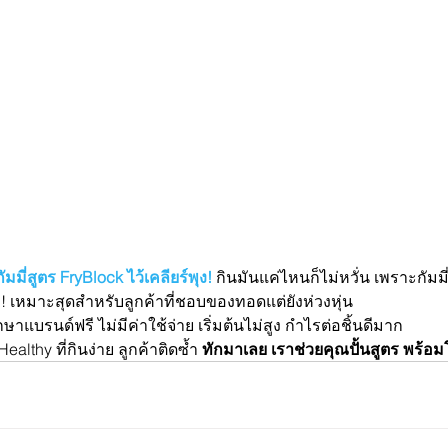
มมี่สูตร FryBlock ไว้เคลียร์พุง!
กินมันแค่ไหนก็ไม่หวั่น เพราะกัมมี
! เหมาะสุดสำหรับลูกค้าที่ชอบของทอดแต่ยังห่วงหุ่น
ษาแบรนด์ฟรี ไม่มีค่าใช้จ่าย เริ่มต้นไม่สูง กำไรต่อชิ้นดีมาก
althy ที่กินง่าย ลูกค้าติดซ้ำ 
ทักมาเลย เราช่วยคุณปั้นสูตร พร้อม