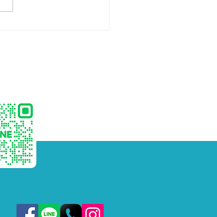
ิตเจลลี่สติ๊กสำหรับเด็ก
) พร้อมพัฒนาแบรนด์
วงจร