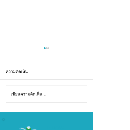
ความคิดเห็น
เขียนความคิดเห็น…
อยากมีแบรนด์อาหาร
รับผลิตเจลลี่สติ๊
เสริม...ไม่จำเป็นต้องเริ่ม
(OEM) พร้อมพัฒ
จากศูนย์คนเดียว
ครบวงจร
INNOVA