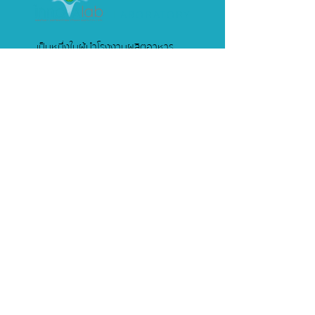
LABORATORY
เป็นหนึ่งในผู้นำโรงงานผลิตอาหาร
เสริม และเครื่องสำอาง มากกว่า 8 ปี
099 223 6424
097 919 2509
1/1 โครงการมายแอร์พอร์ต ซอย 11/1
ถนนร่มเกล้า แขวงแสนแสบ เขตมีนบุรี
กรุงเทพมหานคร 10510