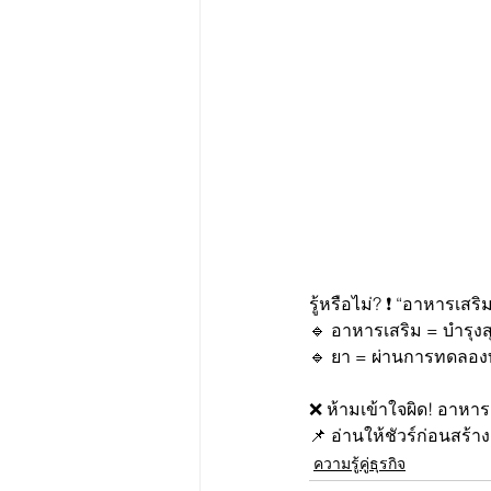
รู้หรือไม่? ❗ “อาหารเสร
🔹 อาหารเสริม = บำรุงส
🔹 ยา = ผ่านการทดลองท
❌ ห้ามเข้าใจผิด! อาหาร
📌 อ่านให้ชัวร์ก่อนสร้า
ความรู้คู่ธุรกิจ