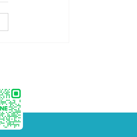
ิตเจลลี่สติ๊กสำหรับเด็ก
) พร้อมพัฒนาแบรนด์
วงจร