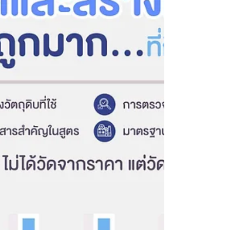
ผิว💙 BRAIN FOCUS — สูตรบำรุงสมองและความจำ💜 SLEEP
CALM — สูตรเพื่อการนอนหลับและผ่อนคลาย🟢 IMMUNE
GUARD — สูตรเสริมภูมิคุ้มกัน ครบทั้งสูตรยอดนิยม ที่สามารถ
ต่อยอดเป็นแบรนด์ได้ทันที ✔ พัฒนาสูตรโดยทีม R&D✔