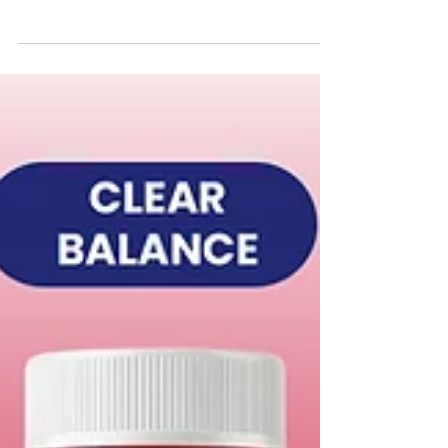
19 มิ.ย.
MICRO HYA TECHNOLOGY
MICRO HYA TECHNOLOGY นวัตกรรมเซรั่มไฮยา เพื่อผิวชุ่ม
ชื้น ดูอิ่มฟู และเรียบเนียน ต่อยอดแบรนด์สกินแคร์ด้วยสูตรเซรั่ม
ที่ตอบโจทย์ตลาด Beauty & Anti-Aging ด้วย Hyaluron 18
ช่วยเติมและกักเก็บความชุ่มชื้น พร้อมดูแลปัญหาผิวแห้งกร้าน
และริ้วรอยแห่งวัย ให้ผิวดูตึงกระชับ ฉ่ำโกลว์หลังใช้ เหมาะ
สำหรับพัฒนาเป็นผลิตภัณฑ์ในกลุ่ม • Deep Hydration Serum
• Anti-Aging Serum • Skin Barrier & Moisture Care • Daily
Glow Serum รองรับการผลิตแบบ OEM / ODM พร้อมบริการ
พัฒนาสูตร ออกแบบแบรนด์ และขึ้นทะเบียน