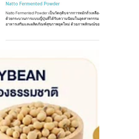
ln lnno
19 มิ.ย.
Natto Fermented Powder
Natto Fermented Powder เป็นวัตถุดิบจากการหมักถั่วเหลือง
ด้วยกระบวนการแบบญี่ปุ่นที่ได้รับความนิยมในอุตสาหกรรม
อาหารเสริมและผลิตภัณฑ์สุขภาพยุคใหม่ ด้วยภาพลักษณ์ของ
นวัตกรรมการหมัก (Fermented Ingredient) ที่สอดคล้องกับเท
รนด์ Wellness และ Healthy Aging สำหรับเจ้าของแบรนด์ที่
ต้องการพัฒนาผลิตภัณฑ์ใหม่ Natto Fermented Powder
สามารถนำมาต่อยอดได้หลากหลายรูปแบบ ทั้งแคปซูล ผงชง
ดื่ม เจลลี่สติ๊ก กัมมี่ นาโนลิควิด และเครื่องดื่มพร้อมดื่ม ช่วยเพิ่ม
ทางเลือกในการออกแบบผลิตภัณฑ์ให้สอดคล้องกับกลุ่