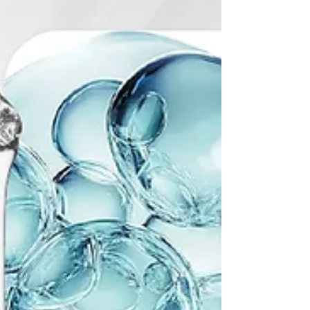
ต่อยอดเป็นผลิตภัณฑ์ที่ตอบโจทย์ผู้บริโภคหลากหลายกลุ่มได้
เราให้บริการพัฒนาสูตรเฉพาะแบรนด์ (Custom Formula)
พร้อมออกแบบรสชาติ บรรจุภัณฑ์ และคอนเซ็ปต์ผลิตภัณฑ์ตาม
ความต้องการ โดยมีทีมผู้เชี่ยวชาญดูแลครบทุกขั้นตอน ตั้งแต่
การพัฒนาผลิตภัณฑ์ การขึ้นทะเบียน อย. การออกแบบแบรนด์