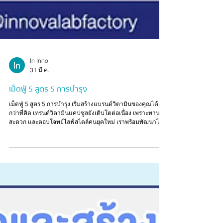
ln lnno
31 มี.ค.
เม็ดฟู่ 5 สูตร 5 การบำรุง
เม็ดฟู่ 5 สูตร 5 การบำรุง เริ่มสร้างแบรนด์วิตามินของคุณได้ง่าย
กว่าที่คิด เทรนด์วิตามินแคปซูลยังเติบโตต่อเนื่อง เพราะทาน
สะดวก และตอบโจทย์ไลฟ์สไตล์คนยุคใหม่ เราพร้อมพัฒนาไลน์
สินค้าให้ครบในแบรนด์เดียว 👇 🟠 MULTI BOOST — วิตามิน
รวม เติมพลังในทุกวัน💗 CLEAR BALANCE — สูตรดูแลสิว &